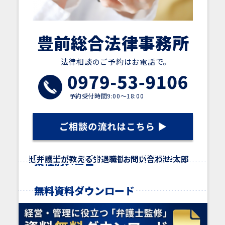
豊前総合法律事務所
法律相談のご予約はお電話で。
予約受付時間9:00～18:00
【経営者様向け】弁護士監修資料がダウンロードでき
終活お話会を開催しました！
「２０２４年問題も近づいています！労働時間の管理
「横領が疑われたら何をすべき？証拠の集め方につい
「業務上横領とは？弁護士がわかりやすく解説！」に
「解雇とは？日本の労働法制の特徴、解雇の全体像を
弊所弁護士所属の委員会事業！２０２３年７月１８日
セミナー告知｜「労働問題総まとめセミナー＠中津商工
「弁護士が教える｜退職勧奨はどの様な言い方をすべ
顧問契約
スポット契約
アクセス
SDGsサポート
相談方法
弁護士費用
弁護士 西村幸太郎
事務所概要
お問い合わせ
業種別メニュー
無料資料ダウンロード