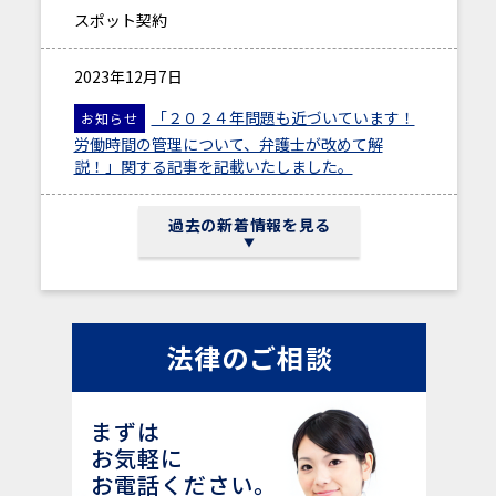
スポット契約
2023年12月7日
「２０２４年問題も近づいています！
お知らせ
労働時間の管理について、弁護士が改めて解
説！」関する記事を記載いたしました。
2023年03月22日
過去の新着情報を見る
アクセス
2023年09月13日
法律のご相談
「横領が疑われたら何をすべき？証拠
お知らせ
の集め方について弁護士が解説」に関する記事を
記載いたしました。
まずは
お気軽に
2023年03月22日
お電話ください。