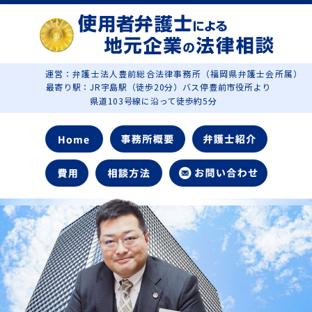
運営：弁護士法人豊前総合法律事務所（福岡県弁護士会所属）
最寄り駅：JR宇島駅（徒歩20分）バス停豊前市役所より
県道103号線に沿って徒歩約5分