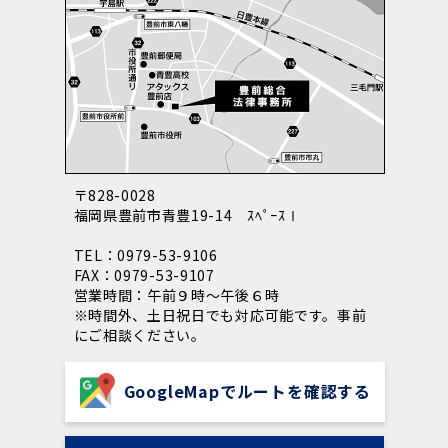
2023年7月18日 午後19時～
弊所弁護士所属の委員会事業！２０２
セミナー
３年７月１８日（火）１９時～「聞いてない？！
を無くす組織づくり」＠中津文化会館大ホールを
行います！
2023年03月22日
〒828-0028
弁護士 西村幸太郎
福岡県豊前市青豊19-14 ｽﾍﾟｰｽⅠ
TEL：0979-53-9106
2023年06月30日
FAX：0979-53-9107
営業時間：午前９時～午後６時
セミナー告知｜「労働問題総まとめセ
セミナー
※時間外、土日祝日でも対応可能です。事前
ミナー＠中津商工会議所（テキスト代等含み参加
にご相談ください。
費2200円）」を開催します。
GoogleMapでルートを確認する
2022年12月23日
事務所概要