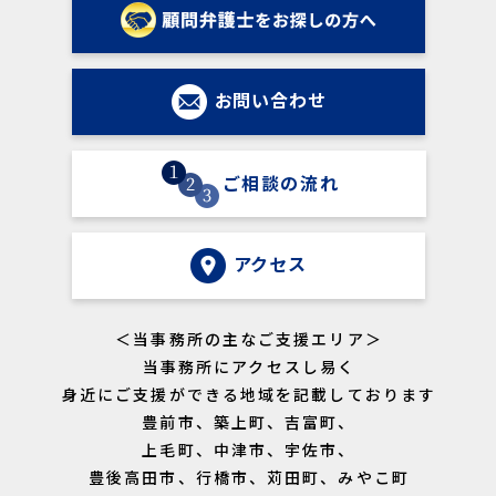
2023年05月29日
「弁護士が教える｜退職勧奨はどの様
お知らせ
お問い合わせ
な言い方をすべき？違法にならない進め方を解
説」に関する記事を記載いたしました。
ご相談の流れ
2023年03月14日
お問い合わせ
アクセス
2023年9月5日 午後4時～午後6時
セミナー告知｜「社会保険労務士との
セミナー
＜当事務所の主なご支援エリア＞
勉強会②＠当事務所（テキスト代等含み参加費１
当事務所にアクセスし易く
０００円）」を開催します。５名まで。今回は、
ローパフォーマー社員の対応方法についてお話し
身近にご支援ができる地域を記載しております
します。ご興味がおありの社労士先生は、当事務
豊前市、築上町、吉富町、
所までご連絡を！士業ネットワーク構築を目指し
上毛町、中津市、宇佐市、
ています！
豊後高田市、行橋市、苅田町、みやこ町