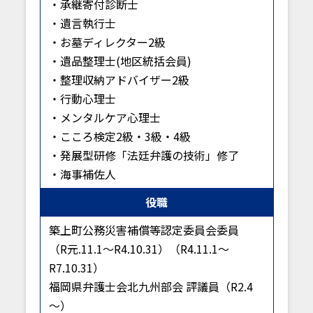
・承継寄付診断士
・遺言執行士
・お墓ディレクター2級
・遺品整理士(地区統括会員)
・整理収納アドバイザー2級
・行動心理士
・メンタルケア心理士
・こころ検定2級・3級・4級
・発展型研修「法廷弁護の技術」修了
・海事補佐人
役職
築上町公務災害補償等認定委員会委員
（R元.11.1～R4.10.31）（R4.11.1～
R7.10.31）
福岡県弁護士会北九州部会 評議員（R2.4
～）