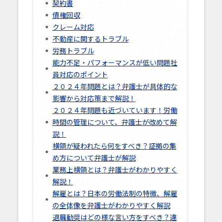
契約書
債権回収
クレーム対応
不動産に関するトラブル
労務トラブル
能力不足・パフォーマンスが低い問題社
員対応のポイント
２０２４年問題とは？弁護士が具体的な
影響から対応策まで解説！
２０２４年問題も近づいています！労働
時間の管理について、弁護士が改めて解
説！
横領が疑われたら何をすべき？証拠の集
め方について弁護士が解説
業務上横領とは？弁護士がわかりやすく
解説！
解雇とは？日本の労働法制の特徴、解雇
の全体像を弁護士がわかりやすく解説
退職勧奨はどの様な言い方をすべき？違