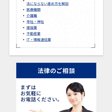
法にならない進め方を解説
医療機関
介護職
寺社・神社
建設業
不動産業
IT・情報通信業
法律のご相談
まずは
お気軽に
お電話ください。