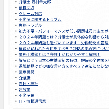
弁護士 西村幸太郎
債権回収
クレーム対応
不動産に関するトラブル
労務トラブル
能力不足・パフォーマンスが低い問題社員対応のポ
２０２４年問題とは？弁護士が具体的な影響から対
２０２４年問題も近づいています！労働時間の管理
横領が疑われたら何をすべき？証拠の集め方につい
業務上横領とは？弁護士がわかりやすく解説！
解雇とは？日本の労働法制の特徴、解雇の全体像を
退職勧奨はどの様な言い方をすべき？違法にならな
医療機関
介護職
寺社・神社
建設業
不動産業
IT・情報通信業