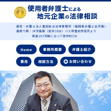
運営：弁護士法人豊前総合法律事務所（福岡県弁護士会所属）
最寄り駅：JR宇島駅（徒歩20分）バス停豊前市役所より
県道103号線に沿って徒歩約5分