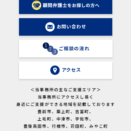
2023年05月29日
「弁護士が教える｜退職勧奨はどの様
お知らせ
お問い合わせ
な言い方をすべき？違法にならない進め方を解
説」に関する記事を記載いたしました。
ご相談の流れ
2023年03月14日
お問い合わせ
アクセス
2023年9月5日 午後4時～午後6時
セミナー告知｜「社会保険労務士との
セミナー
＜当事務所の主なご支援エリア＞
勉強会②＠当事務所（テキスト代等含み参加費１
当事務所にアクセスし易く
０００円）」を開催します。５名まで。今回は、
ローパフォーマー社員の対応方法についてお話し
身近にご支援ができる地域を記載しております
します。ご興味がおありの社労士先生は、当事務
豊前市、築上町、吉富町、
所までご連絡を！士業ネットワーク構築を目指し
上毛町、中津市、宇佐市、
ています！
豊後高田市、行橋市、苅田町、みやこ町