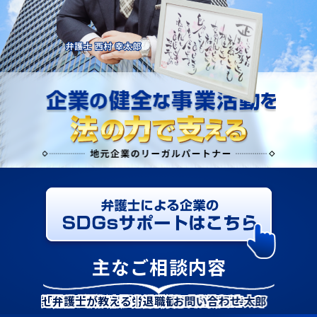
主なご相談内容
【経営者様向け】弁護士監修資料がダウンロードでき
終活お話会を開催しました！
「２０２４年問題も近づいています！労働時間の管理
「横領が疑われたら何をすべき？証拠の集め方につい
「業務上横領とは？弁護士がわかりやすく解説！」に
「解雇とは？日本の労働法制の特徴、解雇の全体像を
弊所弁護士所属の委員会事業！２０２３年７月１８日
セミナー告知｜「労働問題総まとめセミナー＠中津商工
「弁護士が教える｜退職勧奨はどの様な言い方をすべ
顧問契約
スポット契約
アクセス
SDGsサポート
相談方法
弁護士費用
弁護士 西村幸太郎
事務所概要
お問い合わせ