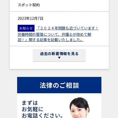
スポット契約
2023年12月7日
「２０２４年問題も近づいています！
お知らせ
労働時間の管理について、弁護士が改めて解
説！」関する記事を記載いたしました。
2023年03月22日
過去の新着情報を見る
アクセス
2023年09月13日
法律のご相談
「横領が疑われたら何をすべき？証拠
お知らせ
の集め方について弁護士が解説」に関する記事を
記載いたしました。
まずは
お気軽に
2023年03月22日
お電話ください。