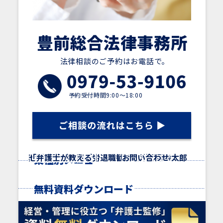
豊前総合法律事務所
法律相談のご予約はお電話で。
予約受付時間9:00～18:00
【経営者様向け】弁護士監修資料がダウンロードでき
終活お話会を開催しました！
「２０２４年問題も近づいています！労働時間の管理
「横領が疑われたら何をすべき？証拠の集め方につい
「業務上横領とは？弁護士がわかりやすく解説！」に
「解雇とは？日本の労働法制の特徴、解雇の全体像を
弊所弁護士所属の委員会事業！２０２３年７月１８日
セミナー告知｜「労働問題総まとめセミナー＠中津商工
「弁護士が教える｜退職勧奨はどの様な言い方をすべ
顧問契約
スポット契約
アクセス
SDGsサポート
相談方法
弁護士費用
弁護士 西村幸太郎
事務所概要
お問い合わせ
業種別メニュー
無料資料ダウンロード