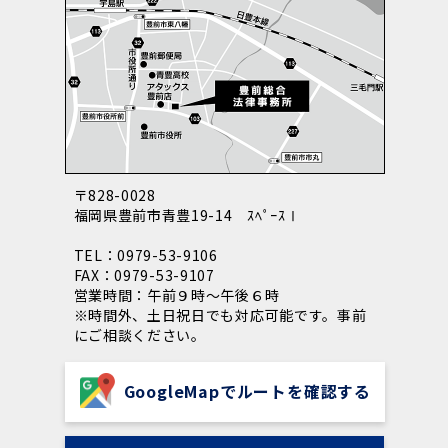
2023年7月18日 午後19時～
弊所弁護士所属の委員会事業！２０２
セミナー
３年７月１８日（火）１９時～「聞いてない？！
を無くす組織づくり」＠中津文化会館大ホールを
行います！
2023年03月22日
〒828-0028
弁護士 西村幸太郎
福岡県豊前市青豊19-14 ｽﾍﾟｰｽⅠ
TEL：0979-53-9106
2023年06月30日
FAX：0979-53-9107
営業時間：午前９時～午後６時
セミナー告知｜「労働問題総まとめセ
セミナー
※時間外、土日祝日でも対応可能です。事前
ミナー＠中津商工会議所（テキスト代等含み参加
にご相談ください。
費2200円）」を開催します。
GoogleMapでルートを確認する
2022年12月23日
事務所概要