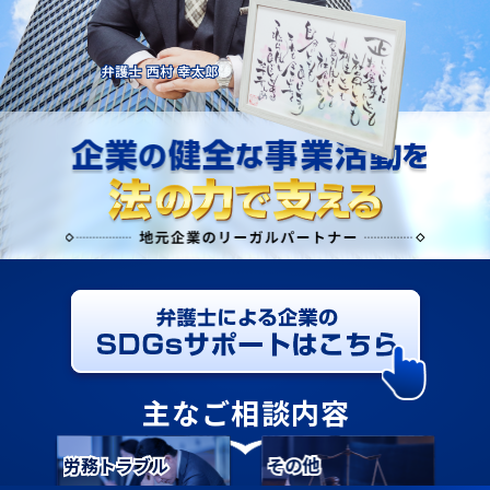
主なご相談内容
契約書
クレーム対応
労務トラブル
債権回収
不動産
その他