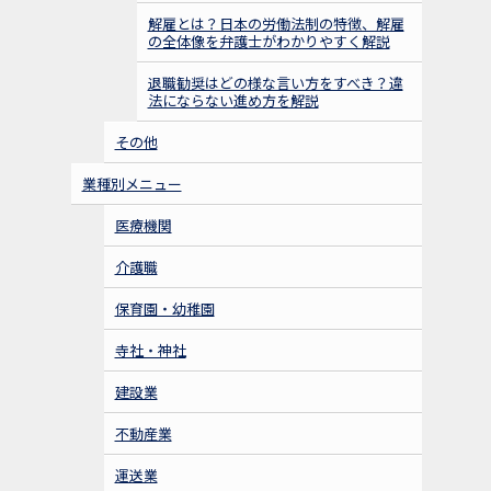
解雇とは？日本の労働法制の特徴、解雇
2022年12月19日
の全体像を弁護士がわかりやすく解説
当事務所・ふく社会保険労務士事務所
お知らせ
退職勧奨はどの様な言い方をすべき？違
法にならない進め方を解説
主催「
弁護士×社労士 問題社員対応セミナー＠
豊前総合福祉センター２階視聴覚室
」を開催いた
その他
しました！ お足元の悪いなか、複数名にご参加い
ただき、熱心に聴講をいただきました。
業種別メニュー
医療機関
2022年12月12日
介護職
小規模介護事業所の経営者向けに「
各
お知らせ
種ハラスメントの対応について@花岡内科循環器
保育園・幼稚園
科2階
」が開催されました！ １０名前後の経営者
が集合し、熱心にお話を聞いていただけました。
寺社・神社
建設業
不動産業
運送業