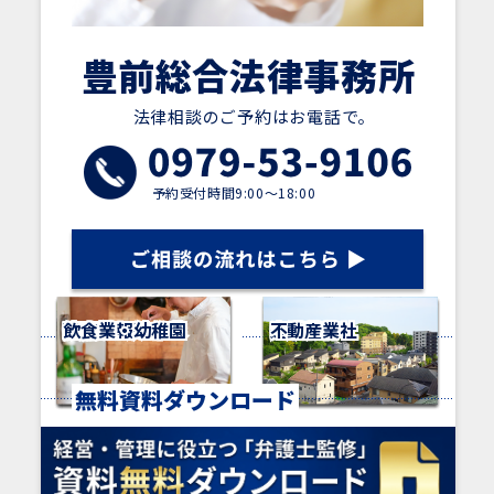
豊前総合法律事務所
法律相談のご予約はお電話で。
予約受付時間9:00～18:00
保育園・幼稚園
飲食業
医療機関
IT・情報通信業
建設業
寺社・神社
介護職
運送業
不動産業
業種別メニュー
無料資料ダウンロード