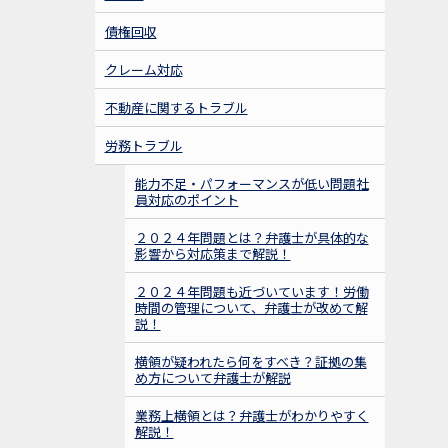
ローパフォーマー社員の対応方法についてお話し
します。ご興味がおありの社労士先生は、当事務
債権回収
所までご連絡を！士業ネットワーク構築を目指し
ています！
クレーム対応
不動産に関するトラブル
2023年5月26日 午後4時～午後6時
労務トラブル
セミナー告知｜「社会保険労務士との
セミナー
勉強会①＠当事務所（テキスト代等含み参加費１
能力不足・パフォーマンスが低い問題社
員対応のポイント
０００円）」を開催します。５名まで。今回は、
顧客・従業員の引き抜き、競業避止対応について
２０２４年問題とは？弁護士が具体的な
お話しします。ご興味がおありの社労士先生は、
影響から対応策まで解説！
当事務所までご連絡を！士業ネットワーク構築を
目指しています！
２０２４年問題も近づいています！労働
時間の管理について、弁護士が改めて解
説！
2023年01月13日
横領が疑われたら何をすべき？証拠の集
弁護士西村幸太郎が地域で弁護士活動
お知らせ
め方について弁護士が解説
をする魅力を発信するために執筆！「
ここに弁護
士がいてよかった
」が掲載された法学セミナーが
業務上横領とは？弁護士がわかりやすく
解説！
発売されました！