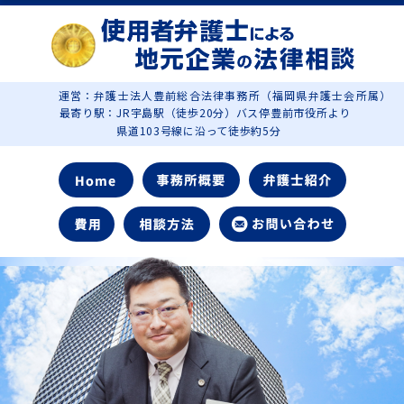
運営：弁護士法人豊前総合法律事務所（福岡県弁護士会所属）
最寄り駅：JR宇島駅（徒歩20分）バス停豊前市役所より
県道103号線に沿って徒歩約5分