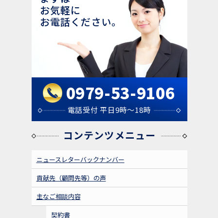
３年７月１８日（火）１９時～「聞いてない？！
お気軽に
を無くす組織づくり」＠中津文化会館大ホールを
お電話ください。
行います！
2023年06月30日
セミナー告知｜「労働問題総まとめセ
セミナー
ミナー＠中津商工会議所（テキスト代等含み参加
費2200円）」を開催します。
0979-53-9106
2023年05月29日
電話受付 平日9時～18時
「弁護士が教える｜退職勧奨はどの様
お知らせ
コンテンツメニュー
な言い方をすべき？違法にならない進め方を解
説」に関する記事を記載いたしました。
ニュースレターバックナンバー
2023年9月5日 午後4時～午後6時
貢献先（顧問先等）の声
セミナー告知｜「社会保険労務士との
セミナー
主なご相談内容
勉強会②＠当事務所（テキスト代等含み参加費１
０００円）」を開催します。５名まで。今回は、
契約書