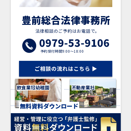
豊前総合法律事務所
法律相談のご予約はお電話で。
予約受付時間9:00～18:00
保育園・幼稚園
飲食業
医療機関
IT・情報通信業
建設業
寺社・神社
介護職
運送業
不動産業
業種別メニュー
無料資料ダウンロード