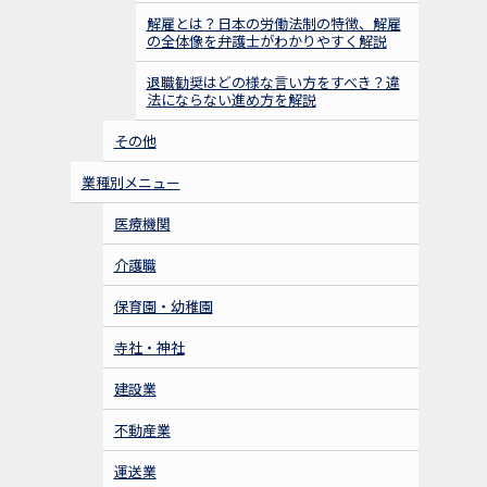
解雇とは？日本の労働法制の特徴、解雇
2022年12月19日
の全体像を弁護士がわかりやすく解説
当事務所・ふく社会保険労務士事務所
お知らせ
退職勧奨はどの様な言い方をすべき？違
法にならない進め方を解説
主催「
弁護士×社労士 問題社員対応セミナー＠
豊前総合福祉センター２階視聴覚室
」を開催いた
その他
しました！ お足元の悪いなか、複数名にご参加い
ただき、熱心に聴講をいただきました。
業種別メニュー
医療機関
2022年12月12日
介護職
小規模介護事業所の経営者向けに「
各
お知らせ
種ハラスメントの対応について@花岡内科循環器
保育園・幼稚園
科2階
」が開催されました！ １０名前後の経営者
が集合し、熱心にお話を聞いていただけました。
寺社・神社
建設業
不動産業
運送業