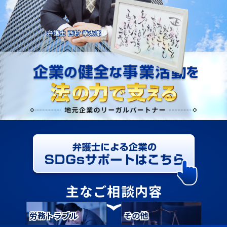
主なご相談内容
契約書
クレーム対応
労務トラブル
債権回収
不動産
その他