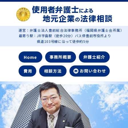
運営：弁護士法人豊前総合法律事務所（福岡県弁護士会所属）
最寄り駅：JR宇島駅（徒歩20分）バス停豊前市役所より
県道103号線に沿って徒歩約5分