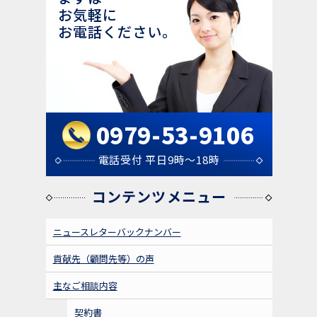
３年７月１８日（火）１９時～「聞いてない？！
お気軽に
を無くす組織づくり」＠中津文化会館大ホールを
お電話ください。
行います！
2023年06月30日
セミナー告知｜「労働問題総まとめセ
セミナー
ミナー＠中津商工会議所（テキスト代等含み参加
費2200円）」を開催します。
0979-53-9106
2023年05月29日
電話受付 平日9時～18時
「弁護士が教える｜退職勧奨はどの様
お知らせ
コンテンツメニュー
な言い方をすべき？違法にならない進め方を解
説」に関する記事を記載いたしました。
ニュースレターバックナンバー
2023年9月5日 午後4時～午後6時
貢献先（顧問先等）の声
セミナー告知｜「社会保険労務士との
セミナー
主なご相談内容
勉強会②＠当事務所（テキスト代等含み参加費１
０００円）」を開催します。５名まで。今回は、
契約書