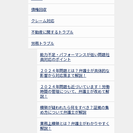
ローパフォーマー社員の対応方法についてお話し
します。ご興味がおありの社労士先生は、当事務
債権回収
所までご連絡を！士業ネットワーク構築を目指し
ています！
クレーム対応
不動産に関するトラブル
2023年5月26日 午後4時～午後6時
労務トラブル
セミナー告知｜「社会保険労務士との
セミナー
勉強会①＠当事務所（テキスト代等含み参加費１
能力不足・パフォーマンスが低い問題社
員対応のポイント
０００円）」を開催します。５名まで。今回は、
顧客・従業員の引き抜き、競業避止対応について
２０２４年問題とは？弁護士が具体的な
お話しします。ご興味がおありの社労士先生は、
影響から対応策まで解説！
当事務所までご連絡を！士業ネットワーク構築を
目指しています！
２０２４年問題も近づいています！労働
時間の管理について、弁護士が改めて解
説！
2023年01月13日
横領が疑われたら何をすべき？証拠の集
弁護士西村幸太郎が地域で弁護士活動
お知らせ
め方について弁護士が解説
をする魅力を発信するために執筆！「
ここに弁護
士がいてよかった
」が掲載された法学セミナーが
業務上横領とは？弁護士がわかりやすく
解説！
発売されました！