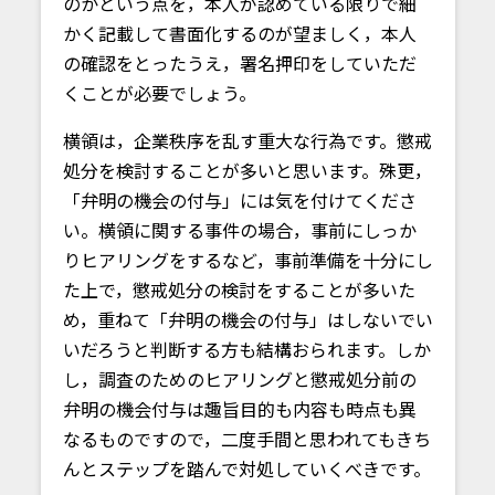
のかという点を，本人が認めている限りで細
かく記載して書面化するのが望ましく，本人
の確認をとったうえ，署名押印をしていただ
くことが必要でしょう。
横領は，企業秩序を乱す重大な行為です。懲戒
処分を検討することが多いと思います。殊更，
「弁明の機会の付与」には気を付けてくださ
い。横領に関する事件の場合，事前にしっか
りヒアリングをするなど，事前準備を十分にし
た上で，懲戒処分の検討をすることが多いた
め，重ねて「弁明の機会の付与」はしないでい
いだろうと判断する方も結構おられます。しか
し，調査のためのヒアリングと懲戒処分前の
弁明の機会付与は趣旨目的も内容も時点も異
なるものですので，二度手間と思われてもきち
んとステップを踏んで対処していくべきです。