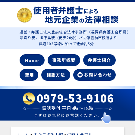
運営：弁護士法人豊前総合法律事務所（福岡県弁護士会所属）
最寄り駅：JR宇島駅（徒歩20分）バス停豊前市役所より
県道103号線に沿って徒歩約5分
0979-53-9106
電話受付 平日9時～18時
まずはお気軽にお電話ください。
ホーム
>
主なご相談内容
>
労務トラブル