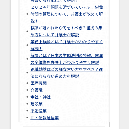
影響から対応策まで解説！
２０２４年問題も近づいています！労働
時間の管理について、弁護士が改めて解
説！
横領が疑われたら何をすべき？証拠の集
め方について弁護士が解説
業務上横領とは？弁護士がわかりやすく
解説！
解雇とは？日本の労働法制の特徴、解雇
の全体像を弁護士がわかりやすく解説
退職勧奨はどの様な言い方をすべき？違
法にならない進め方を解説
医療機関
介護職
寺社・神社
建設業
不動産業
IT・情報通信業