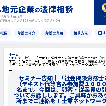
岡県弁護士会所属）
前市役所より県道103号線に沿って徒歩約5分
ホーム
> セミナー告知｜「社会保険労務士との勉強会①＠当事務所（テ
ます。５名まで。今回は、顧客・従業員の引き抜き、競業避止対
士先生は、当事務所までご連絡を！士業ネットワーク構築を目指
セミナー告知｜「社会保険労務士
（テキスト代等含み参加費１００
名まで。今回は、顧客・従業員の
ついてお話しします。ご興味がおあ
所までご連絡を！士業ネットワー