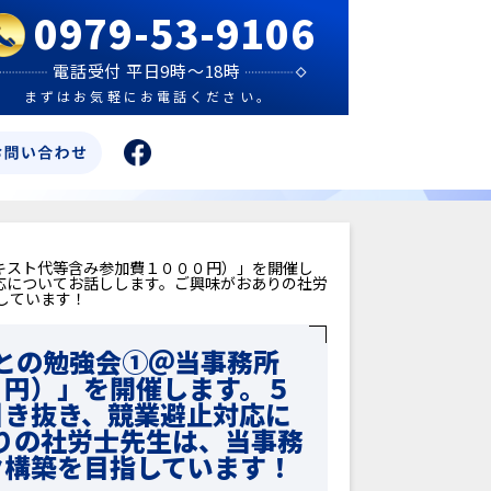
0979-53-9106
電話受付 平日9時～18時
まずはお気軽にお電話ください。
キスト代等含み参加費１０００円）」を開催し
応についてお話しします。ご興味がおありの社労
しています！
との勉強会①＠当事務所
０円）」を開催します。５
引き抜き、競業避止対応に
りの社労士先生は、当事務
ク構築を目指しています！