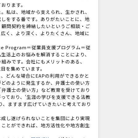
ております。
。私は、地域から支えられ、生かされ、
返しをする番です。ありがたいことに、地
、顧問契約を締結したいというご相談・ご
り広く、より深く、よりたくさん、地域に
。
nce Program＝従業員支援プログラム＝従
私生活上のお悩みを解消することにより、
り組みです。会社にもメリットのある、
注目を集めています。
、どんな場合にEAPの利用ができるかと
がどのように発生するか、弁護士の使い方
「弁護士の使い方」など教育を受けており
がっており、‘生涯の学びを支援できる法教
り、ますます広げていきたいと考えており
成し遂げられないことを集団により実現
くことができれば、地方活性化や地方創生