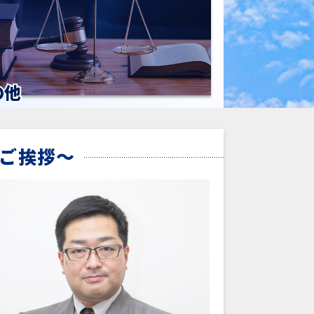
の他
ご挨拶～