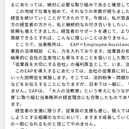
るにあたっては、絶対に必要な取り組みであると確信し
この地域で仕事を始めて、それなりの年数が経ちました
経営を続けていくことができたのです。今度は、私が恩
方の経営者の方から、私と継続的なお付き合いをしたい
依頼も増えてきました。経営者のサポートを通じて、よ
貢献できるとすれば、こんなに嬉しいことはありません
ところで、当事務所は、 EAP＝Employee Assista
業員の法律相談 にも、力を入れております。従業員の
結果的に会社の生産性にも寄与することを狙いとした取
「従業員を大切にする会社」の福利厚生として、いま、
このEAPを導入するにあたっては、会社の従業員に対し
いった説明会を実施します。そこでは、法的紛争・問題
などをお伝えすることになりますが、日本では一般に、
ません。EAPは、「大人の法教育」という考えにもつな
育’に取り組む当事務所の経営理念にも合致したものであ
ます。
経営者の支援に限らず、従業員の支援も通じ、個人では
しようとする組織のなかにおいて、ますます成長してい
の一助になれるものと信じてやみません。