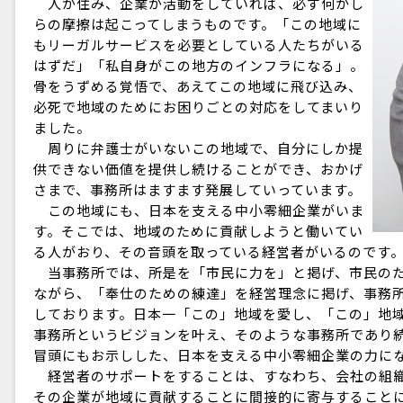
人が住み、企業が活動をしていれば、必ず何かし
らの摩擦は起こってしまうものです。「この地域に
もリーガルサービスを必要としている人たちがいる
はずだ」「私自身がこの地方のインフラになる」。
骨をうずめる覚悟で、あえてこの地域に飛び込み、
必死で地域のためにお困りごとの対応をしてまいり
ました。
周りに弁護士がいないこの地域で、自分にしか提
供できない価値を提供し続けることができ、おかげ
さまで、事務所はますます発展していっています。
この地域にも、日本を支える中小零細企業がいま
す。そこでは、地域のために貢献しようと働いてい
る人がおり、その音頭を取っている経営者がいるのです
当事務所では、所是を「市民に力を」と掲げ、市民のた
ながら、「奉仕のための練達」を経営理念に掲げ、事務
しております。日本一「この」地域を愛し、「この」地
事務所というビジョンを叶え、そのような事務所であり
冒頭にもお示しした、日本を支える中小零細企業の力に
経営者のサポートをすることは、すなわち、会社の組織
その企業が地域に貢献することに間接的に寄与すること