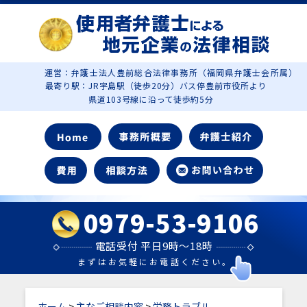
運営：弁護士法人豊前総合法律事務所（福岡県弁護士会所属）
最寄り駅：JR宇島駅（徒歩20分）バス停豊前市役所より
県道103号線に沿って徒歩約5分
0979-53-9106
電話受付 平日9時～18時
まずはお気軽にお電話ください。
ホーム
>
主なご相談内容
>
労務トラブル