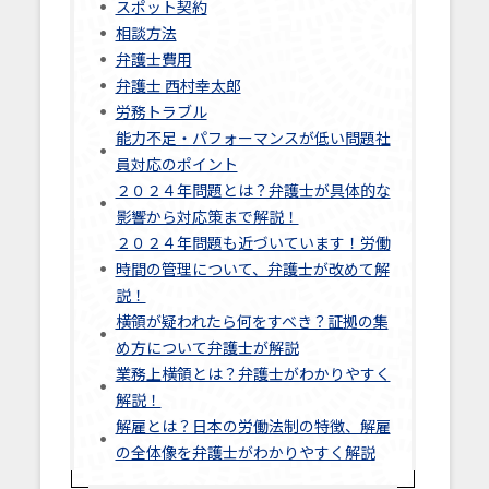
スポット契約
相談方法
弁護士費用
弁護士 西村幸太郎
労務トラブル
能力不足・パフォーマンスが低い問題社
員対応のポイント
２０２４年問題とは？弁護士が具体的な
影響から対応策まで解説！
２０２４年問題も近づいています！労働
時間の管理について、弁護士が改めて解
説！
横領が疑われたら何をすべき？証拠の集
め方について弁護士が解説
業務上横領とは？弁護士がわかりやすく
解説！
解雇とは？日本の労働法制の特徴、解雇
の全体像を弁護士がわかりやすく解説